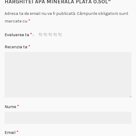
HARGHITEI APĂ MINERALĂ PLATĂ 0.50L”
Adresa ta de email nu va fi publicată.
Câmpurile obligatorii sunt
*
marcate cu
*
Evaluarea ta
*
Recenzia ta
*
Nume
*
Email