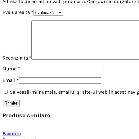
Adresa ta de email nu va fi publicată.
Câmpurile obligatorii
Evaluarea ta
*
Recenzia ta
*
Nume
*
Email
*
Salvează-mi numele, emailul și site-ul web în acest navi
Produse similare
Favorite