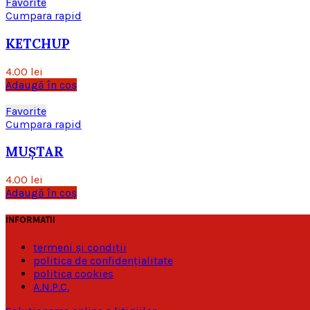
Favorite
Cumpara rapid
KETCHUP
4.00
lei
Adaugă în coș
Favorite
Cumpara rapid
MUȘTAR
4.00
lei
Adaugă în coș
INFORMATII
termeni și condiții
politica de confidențialitate
politica cookies
A.N.P.C.