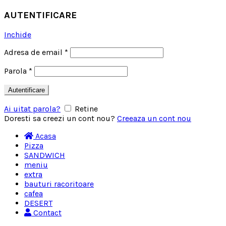
AUTENTIFICARE
Inchide
Adresa de email
*
Parola
*
Autentificare
Ai uitat parola?
Retine
Doresti sa creezi un cont nou?
Creeaza un cont nou
Acasa
Pizza
SANDWICH
meniu
extra
bauturi racoritoare
cafea
DESERT
Contact