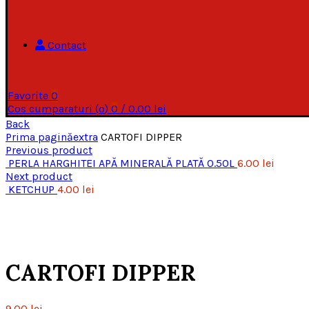
Contact
Favorite
0
Cos cumparaturi (
o
)
0
/
0.00
lei
Back
Prima pagină
extra
CARTOFI DIPPER
Previous product
PERLA HARGHITEI APĂ MINERALĂ PLATĂ 0.50L
6.00
lei
Next product
KETCHUP
4.00
lei
Click to enlarge
CARTOFI DIPPER
9.00
lei