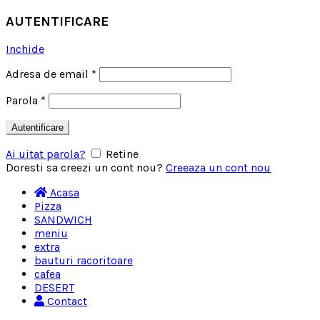
AUTENTIFICARE
Inchide
Adresa de email
*
Parola
*
Autentificare
Ai uitat parola?
Retine
Doresti sa creezi un cont nou?
Creeaza un cont nou
Acasa
Pizza
SANDWICH
meniu
extra
bauturi racoritoare
cafea
DESERT
Contact