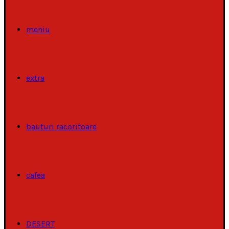
meniu
extra
bauturi racoritoare
cafea
DESERT