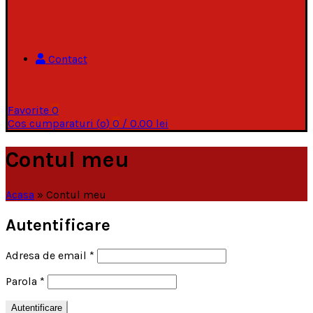
Contact
Favorite
0
Cos cumparaturi (
o
)
0
/
0.00
lei
Contul meu
Acasa
»
Contul meu
Autentificare
Adresa de email
*
Parola
*
Autentificare