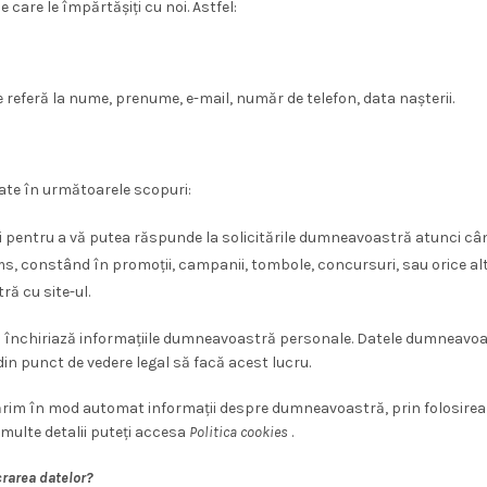
care le împărtășiți cu noi. Astfel:
eferă la nume, prenume, e-mail, număr de telefon, data nașterii.
rate în următoarele scopuri:
și pentru a vă putea răspunde la solicitările dumneavoastră atunci cân
ms, constând în promoții, campanii, tombole, concursuri, sau orice al
ră cu site-ul.
închiriază informațiile dumneavoastră personale. Datele dumneavoastr
in punct de vedere legal să facă acest lucru.
rim în mod automat informații despre dumneavoastră, prin folosirea u
i multe detalii puteți accesa
Politica cookies
.
rarea datelor?