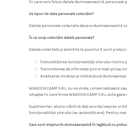
în care vom folosi datele dumneavoastră personale pe 
Ce tipuri de date personale colectăm?
Datele personale colectate despre dumneavoastră se r
În ce scop colectăm datele personale?
Datele colectate și amintite la punctul 2 sunt preluc
Îmbunătățirea funcționalității site-ului nostru 
Transmiterea de informații prin e-mail și/sau s
Analizarea modului și interacțiunii dumneavoast
WAGOON CAMP S.R.L. nu va vinde, comercializează sau 
situației în care firma WAGOON CAMP S.R.L. este gata d
Suplimentar, atunci când vă dați acordul expres urmă
funcționalității site-ului (ex. autentificare). Pentru ma
Care sunt drepturile dumneavoastră în legătură cu preluc