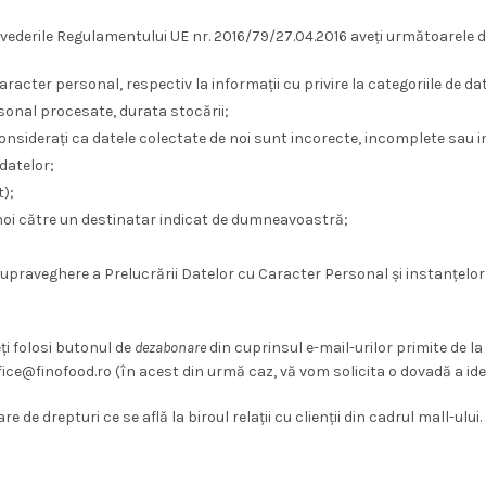
vederile Regulamentului UE nr. 2016/79/27.04.2016 aveți următoarele dr
acter personal, respectiv la informații cu privire la categoriile de d
rsonal procesate, durata stocării;
considerați ca datele colectate de noi sunt incorecte, incomplete sau 
 datelor;
t);
 noi către un destinatar indicat de dumneavoastră;
Supraveghere a Prelucrării Datelor cu Caracter Personal și instanțelor 
ți folosi butonul de
dezabonare
din cuprinsul e-mail-urilor primite de la 
ce@finofood.ro (în acest din urmă caz, vă vom solicita o dovadă a ide
e drepturi ce se află la biroul relații cu clienții din cadrul mall-ului.