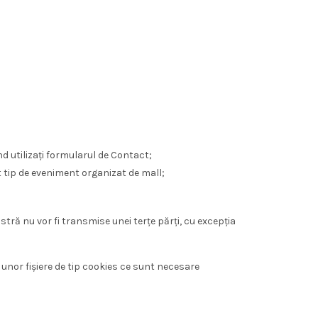
d utilizați formularul de Contact;
t tip de eveniment organizat de mall;
ă nu vor fi transmise unei terțe părți, cu excepția
nor fișiere de tip cookies ce sunt necesare