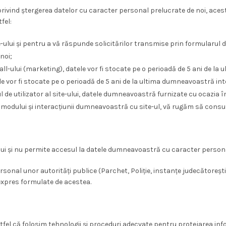
rivind ștergerea datelor cu caracter personal prelucrate de noi, aces
fel:
e-ului și pentru a vă răspunde solicitărilor transmise prin formularul d
noi;
l-ului (marketing), datele vor fi stocate pe o perioadă de 5 ani de la
e vor fi stocate pe o perioadă de 5 ani de la ultima dumneavoastră int
tul de utilizator al site-ului, datele dumneavoastră furnizate cu ocazia î
 modului și interacțiunii dumneavoastră cu site-ul, vă rugăm să consul
i și nu permite accesul la datele dumneavoastră cu caracter personal 
al unor autorități publice (Parchet, Poliție, instanțe judecătorești și 
 expres formulate de acestea.
fel că folosim tehnologii și proceduri adecvate pentru protejarea infor