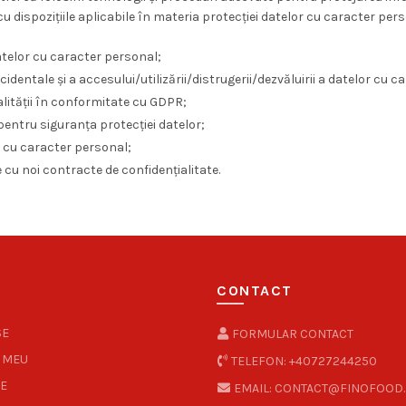
cu dispozițiile aplicabile în materia protecției datelor cu caracter pers
datelor cu caracter personal;
dentale și a accesului/utilizării/distrugerii/dezvăluirii a datelor cu 
lității în conformitate cu GDPR;
entru siguranța protecției datelor;
or cu caracter personal;
e cu noi contracte de confidențialitate.
CONTACT
SE
FORMULAR CONTACT
 MEU
TELEFON: +40727244250
E
EMAIL: CONTACT@FINOFOOD