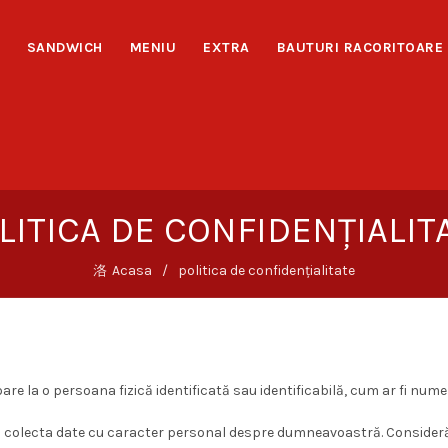
SANDWICH
MENIU
EXTRA
BAUTURI RACORITOARE
LITICA DE CONFIDENȚIALIT
Acasa
politica de confidențialitate
re la o persoana fizică identificată sau identificabilă, cum ar fi numele
ru vom colecta date cu caracter personal despre dumneavoastră. Consi