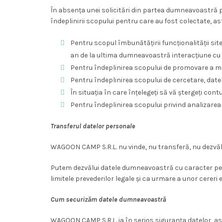
În absența unei solicitări din partea dumneavoastră p
îndeplinirii scopului pentru care au fost colectate, ast
Pentru scopul îmbunătățirii funcționalității sit
an de la ultima dumneavoastră interacțiune cu 
Pentru îndeplinirea scopului de promovare a mal
Pentru îndeplinirea scopului de cercetare, datel
În situația în care înțelegeți să vă ștergeți con
Pentru îndeplinirea scopului privind analizarea
Transferul datelor personale
WAGOON CAMP S.R.L. nu vinde, nu transferă, nu dezvălu
Putem dezvălui datele dumneavoastră cu caracter person
limitele prevederilor legale și ca urmare a unor cereri
Cum securizăm datele dumneavoastră
WAGOON CAMP S.R.L. ia în serios siguranța datelor, ast