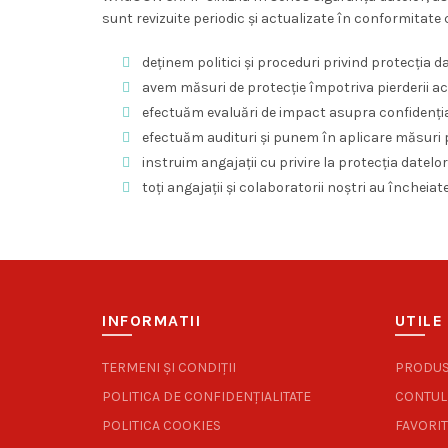
sunt revizuite periodic și actualizate în conformitate 
deținem politici și proceduri privind protecția 
avem măsuri de protecție împotriva pierderii acci
efectuăm evaluări de impact asupra confidenția
efectuăm audituri și punem în aplicare măsuri p
instruim angajații cu privire la protecția datel
toți angajații și colaboratorii noștri au încheiat
INFORMATII
UTILE
TERMENI ȘI CONDIȚII
PRODU
POLITICA DE CONFIDENȚIALITATE
CONTUL
POLITICA COOKIES
FAVORIT