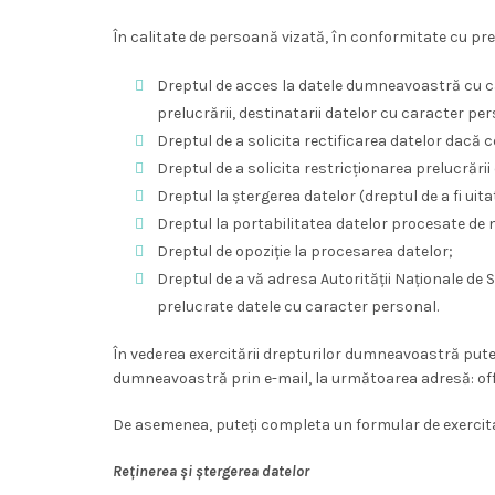
În calitate de persoană vizată, în conformitate cu pre
Dreptul de acces la datele dumneavoastră cu car
prelucrării, destinatarii datelor cu caracter pe
Dreptul de a solicita rectificarea datelor dacă 
Dreptul de a solicita restricționarea prelucrării
Dreptul la ștergerea datelor (dreptul de a fi uita
Dreptul la portabilitatea datelor procesate de
Dreptul de opoziție la procesarea datelor;
Dreptul de a vă adresa Autorității Naționale de 
prelucrate datele cu caracter personal.
În vederea exercitării drepturilor dumneavoastră pute
dumneavoastră prin e-mail, la următoarea adresă: offi
De asemenea, puteți completa un formular de exercitare d
Reținerea și ștergerea datelor