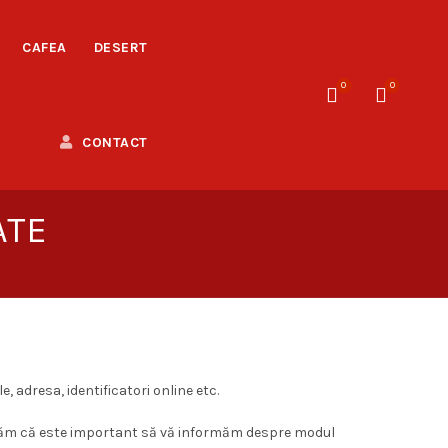
CAFEA
DESERT
0
0
CONTACT
ATE
, adresa, identificatori online etc.
derăm că este important să vă informăm despre modul