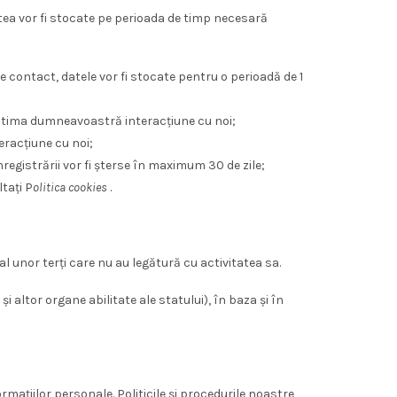
tea vor fi stocate pe perioada de timp necesară
e contact, datele vor fi stocate pentru o perioadă de 1
 ultima dumneavoastră interacțiune cu noi;
eracțiune cu noi;
nregistrării vor fi șterse în maximum 30 de zile;
tați P
olitica cookies
.
unor terți care nu au legătură cu activitatea sa.
altor organe abilitate ale statului), în baza și în
mațiilor personale. Politicile și procedurile noastre