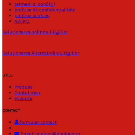
termeni și condiții
politica de confidențialitate
politica cookies
A.N.P.C.
Soluționarea online a litigiilor
Soluționarea Alternativă a Litigiilor
UTILE
Produse
Contul meu
Favorite
CONTACT
formular contact
Telefon: +40727244250
Email: contact@finofood.ro