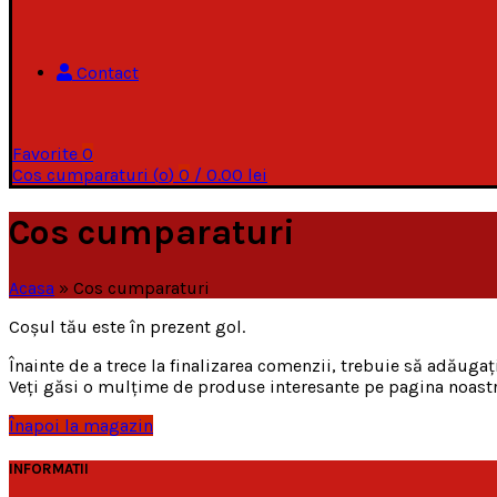
Contact
Favorite
0
Cos cumparaturi (
o
)
0
/
0.00
lei
Cos cumparaturi
Acasa
»
Cos cumparaturi
Coșul tău este în prezent gol.
Înainte de a trece la finalizarea comenzii, trebuie să adăug
Veți găsi o mulțime de produse interesante pe pagina noast
Înapoi la magazin
INFORMATII