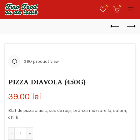
0
0
360 product view
PIZZA DIAVOLA (450G)
39.00
lei
Blat de pizza clasic, sos de roșii, brânză mozzarella, salam,
chilli
Cantitate Pizza Diavola (450g)