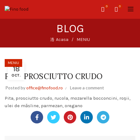
0
0
BLOG
Acasa
MENIU
MENIU
18
PITA PROSCIUTTO CRUDO
OCT.
Posted by
office@finofood.ro
Leave a comment
Pita, prosciutto crudo, rucola, mozarella bocconcini, roșii,
ulei de măsline, parmezan, oregano